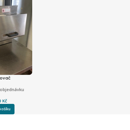
kovač
a objednávku
0
Kč
 košíku