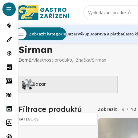
Zobrazit kategorie
Bazar
Výkup
Doprava a platba
Často k
Sirman
Domů
Vlastnost produktu: Značka
Sirman
Bazar
Filtrace produktů
Zobrazit
9
12
KATEGORIE