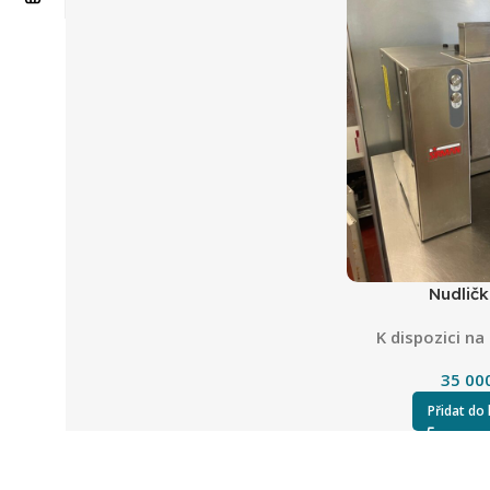
Nudlič
K dispozici n
35 00
Přidat do