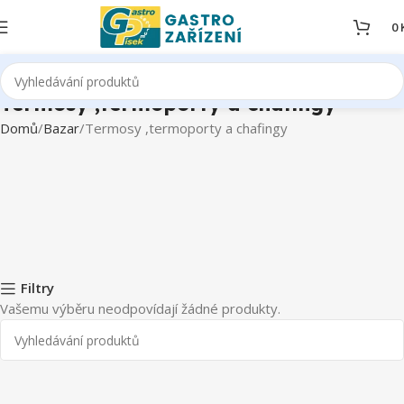
0
Termosy ,termoporty a chafingy
Domů
Bazar
Termosy ,termoporty a chafingy
Filtry
Vašemu výběru neodpovídají žádné produkty.