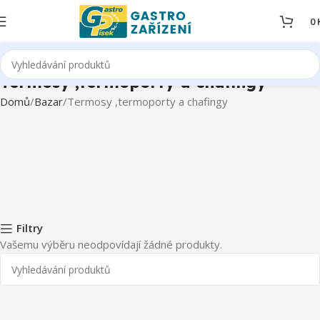
0
Termosy ,termoporty a chafingy
Domů
Bazar
Termosy ,termoporty a chafingy
Filtry
Vašemu výběru neodpovídají žádné produkty.