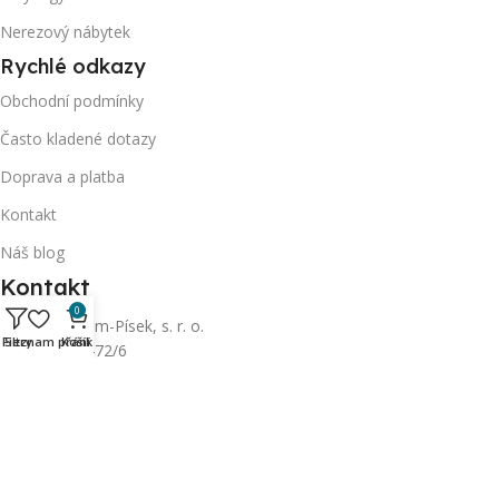
Nerezový nábytek
Rychlé odkazy
Obchodní podmínky
Často kladené dotazy
Doprava a platba
Kontakt
Náš blog
Kontakt
0
Gastrocentrum-Písek, s. r. o.
Filtry
Seznam přání
Košík
Sedláčkova 472/6
397 01 Písek
Otevírací doba:
Po telefonické domluvě
gastrocentrum-pisek@seznam.cz
+420 608 946 436