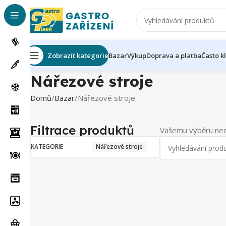
Zobrazit kategorie
Bazar
Výkup
Doprava a platba
Často k
Nářezové stroje
Domů
Bazar
Nářezové stroje
Filtrace produktů
Vašemu výběru neo
KATEGORIE
Nářezové stroje