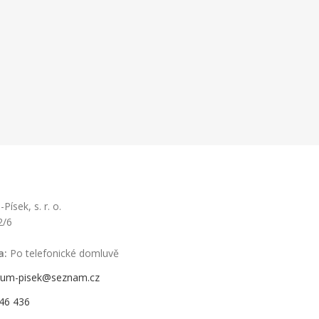
ísek, s. r. o.
2/6
a:
Po telefonické domluvě
rum-pisek@seznam.cz
46 436