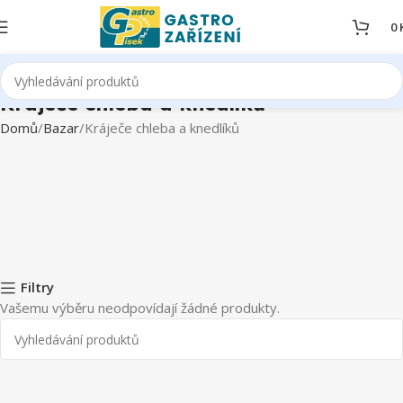
0
Kráječe chleba a knedlíků
Domů
Bazar
Kráječe chleba a knedlíků
Filtry
Vašemu výběru neodpovídají žádné produkty.