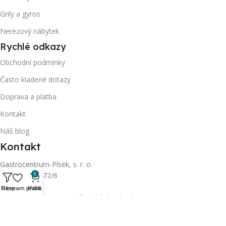
Grily a gyros
Nerezový nábytek
Rychlé odkazy
Obchodní podmínky
Často kladené dotazy
Doprava a platba
Kontakt
Náš blog
Kontakt
Gastrocentrum-Písek, s. r. o.
Sedláčkova 472/6
0
397 01 Písek
Filtry
Seznam přání
Košík
Otevírací doba:
Po telefonické domluvě
gastrocentrum-pisek@seznam.cz