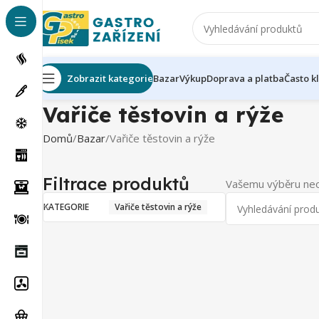
Zobrazit kategorie
Bazar
Výkup
Doprava a platba
Často k
Vařiče těstovin a rýže
Domů
Bazar
Vařiče těstovin a rýže
Filtrace produktů
Vašemu výběru neo
KATEGORIE
Vařiče těstovin a rýže