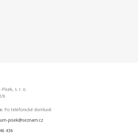
ísek, s. r. o.
2/6
a:
Po telefonické domluvě
rum-pisek@seznam.cz
46 436