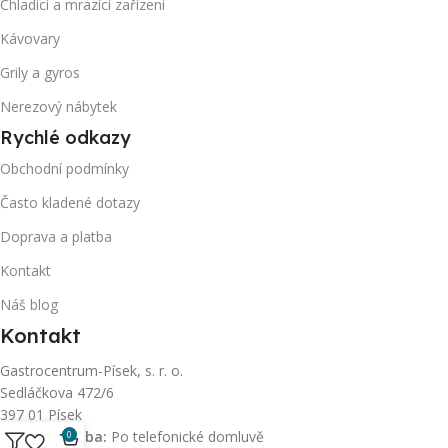
Chladící a mrazící zařízení
Kávovary
Grily a gyros
Nerezový nábytek
Rychlé odkazy
Obchodní podmínky
Často kladené dotazy
Doprava a platba
Kontakt
Náš blog
Kontakt
Gastrocentrum-Písek, s. r. o.
Sedláčkova 472/6
397 01 Písek
Otevírací doba:
Po telefonické domluvě
0