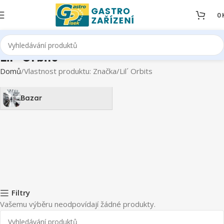
0
Lil´ Orbits
Domů
Vlastnost produktu: Značka
Lil´ Orbits
Bazar
Filtry
Vašemu výběru neodpovídají žádné produkty.