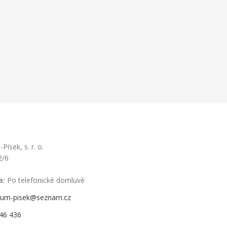
ísek, s. r. o.
2/6
a:
Po telefonické domluvě
rum-pisek@seznam.cz
46 436