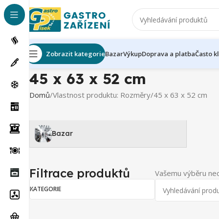
Zobrazit kategorie
Bazar
Výkup
Doprava a platba
Často k
45 x 63 x 52 cm
Domů
Vlastnost produktu: Rozměry
45 x 63 x 52 cm
Bazar
Filtrace produktů
Vašemu výběru neo
KATEGORIE