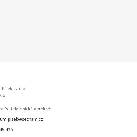
ísek, s. r. o.
2/6
a:
Po telefonické domluvě
rum-pisek@seznam.cz
46 436