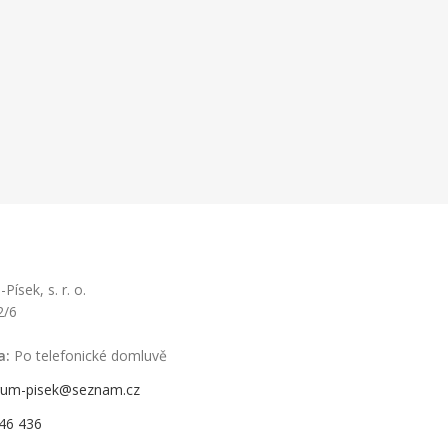
ísek, s. r. o.
2/6
a:
Po telefonické domluvě
rum-pisek@seznam.cz
46 436