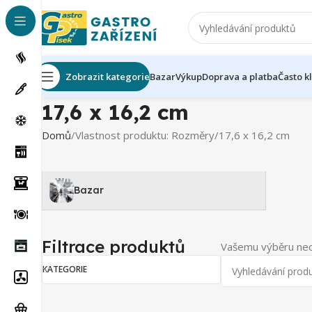
Zobrazit kategorie
Bazar
Výkup
Doprava a platba
Často k
17,6 x 16,2 cm
Domů
Vlastnost produktu: Rozměry
17,6 x 16,2 cm
Bazar
Filtrace produktů
Vašemu výběru neo
KATEGORIE