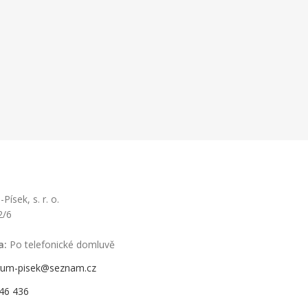
ísek, s. r. o.
2/6
a:
Po telefonické domluvě
rum-pisek@seznam.cz
46 436