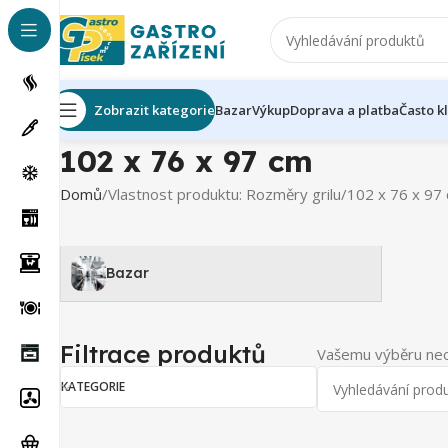
Zobrazit kategorie
Bazar
Výkup
Doprava a platba
Často k
102 x 76 x 97 cm
Domů
Vlastnost produktu: Rozměry grilu
102 x 76 x 97
Bazar
Filtrace produktů
Vašemu výběru neo
KATEGORIE