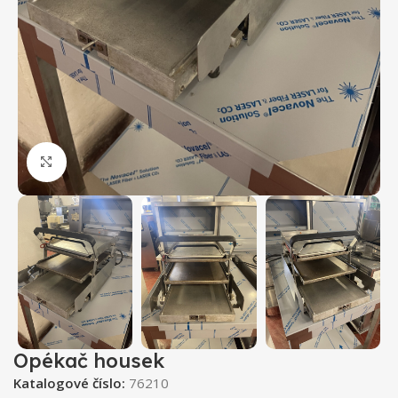
Klikněte pro zvětšení
Opékač housek
Katalogové číslo:
76210