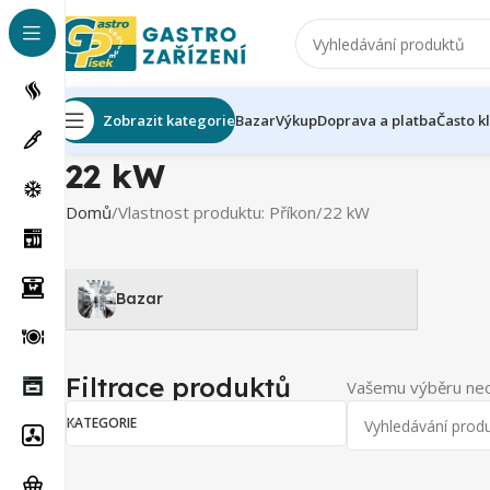
Zobrazit kategorie
Bazar
Výkup
Doprava a platba
Často k
22 kW
Domů
Vlastnost produktu: Příkon
22 kW
Bazar
Filtrace produktů
Vašemu výběru neo
KATEGORIE