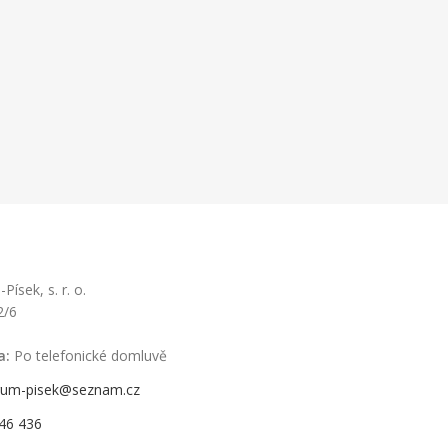
ísek, s. r. o.
2/6
a:
Po telefonické domluvě
rum-pisek@seznam.cz
46 436