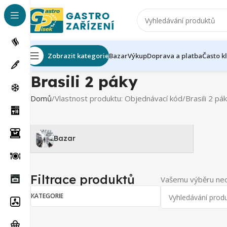
Zobrazit kategorie
Bazar
Výkup
Doprava a platba
Často k
Brasili 2 páky
Domů
Vlastnost produktu: Objednávací kód
Brasili 2 pá
Bazar
Filtrace produktů
Vašemu výběru neo
KATEGORIE