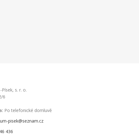
ísek, s. r. o.
2/6
a:
Po telefonické domluvě
rum-pisek@seznam.cz
46 436