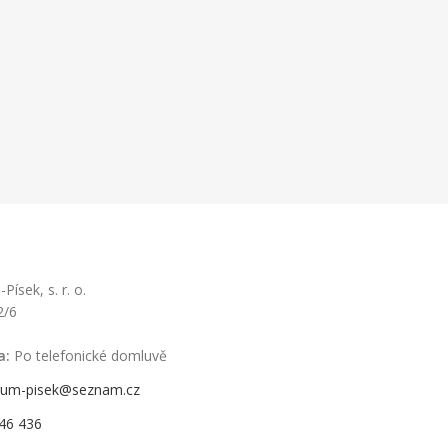
ísek, s. r. o.
2/6
a:
Po telefonické domluvě
rum-pisek@seznam.cz
46 436