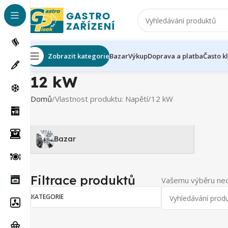
Zobrazit kategorie
Bazar
Výkup
Doprava a platba
Často k
12 kW
Domů
Vlastnost produktu: Napětí
12 kW
Bazar
Filtrace produktů
Vašemu výběru neo
KATEGORIE