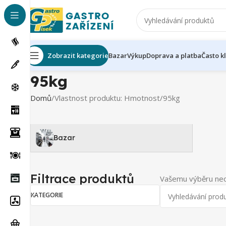
Zobrazit kategorie
Bazar
Výkup
Doprava a platba
Často k
95kg
Domů
Vlastnost produktu: Hmotnost
95kg
Bazar
Filtrace produktů
Vašemu výběru neo
KATEGORIE