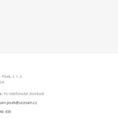
ísek, s. r. o.
2/6
a:
Po telefonické domluvě
rum-pisek@seznam.cz
46 436