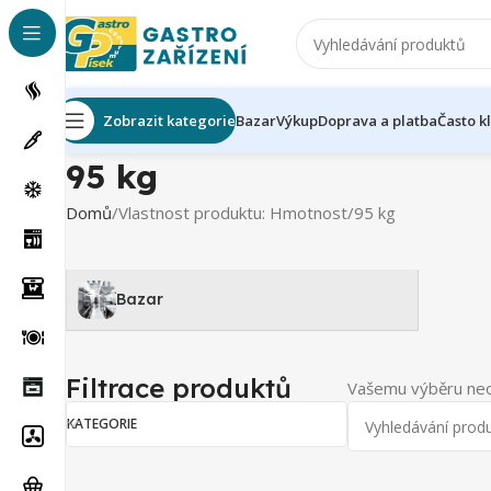
Zobrazit kategorie
Bazar
Výkup
Doprava a platba
Často k
95 kg
Domů
Vlastnost produktu: Hmotnost
95 kg
Bazar
Filtrace produktů
Vašemu výběru neo
KATEGORIE