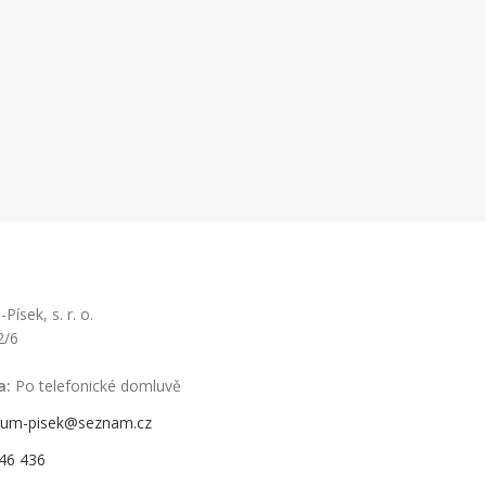
ísek, s. r. o.
2/6
a:
Po telefonické domluvě
rum-pisek@seznam.cz
46 436