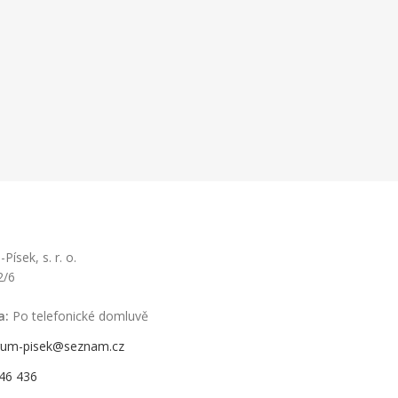
ísek, s. r. o.
2/6
a:
Po telefonické domluvě
rum-pisek@seznam.cz
46 436