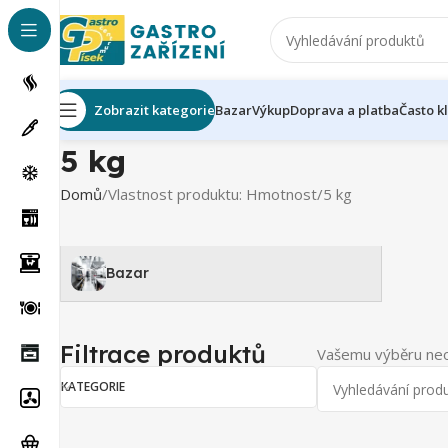
Zobrazit kategorie
Bazar
Výkup
Doprava a platba
Často k
5 kg
Domů
Vlastnost produktu: Hmotnost
5 kg
Bazar
Filtrace produktů
Vašemu výběru neo
KATEGORIE