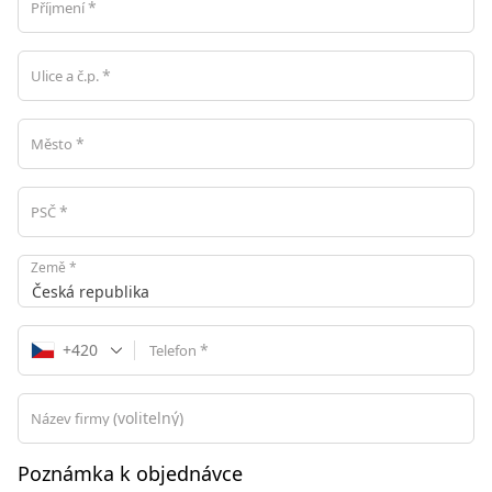
*
Příjmení
*
Ulice a č.p.
*
Město
*
PSČ
Země
*
Česká republika
+420
*
Telefon
(volitelný)
Název firmy
Poznámka k objednávce