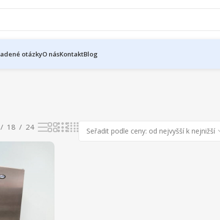
ladené otázky
O nás
Kontakt
Blog
18
24