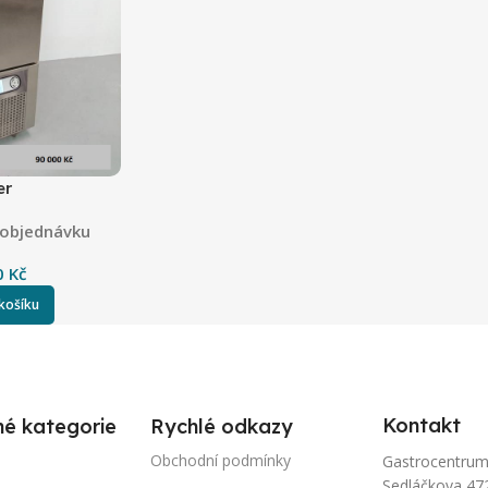
er
a objednávku
0
Kč
 košíku
Kontakt
né kategorie
Rychlé odkazy
Obchodní podmínky
Gastrocentrum-P
Sedláčkova 47