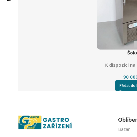
Šok
K dispozici n
90 00
Přidat do
Oblíbe
Bazar