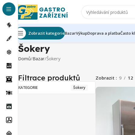
Zobrazit kategorie
Bazar
Výkup
Doprava a platba
Často k
Šokery
Domů
Bazar
Šokery
Filtrace produktů
Zobrazit
9
12
KATEGORIE
Šokery