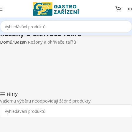
0
Režony a ohřívače talířů
Domů
Bazar
Režony a ohřívače talířů
Filtry
Vašemu výběru neodpovídají žádné produkty.