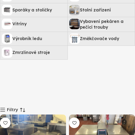
Sporáky a stoličky
Stolní zařízení
Vybavení pekáren a
Vitríny
pečící trouby
Výrobník ledu
Změkčovače vody
Zmrzlinové stroje
Filtry