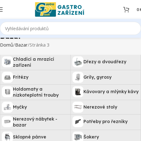
0
Bazar
Domů
Bazar
Stránka 3
Chladící a mrazící
Dřezy a dvoudřezy
zařízení
Fritézy
Grily, gyrosy
Holdomaty a
Kávovary a mlýnky kávy
nizkoteplotní trouby
Myčky
Nerezové stoly
Nerezový nábytek -
Potřeby pro řezníky
bazar
Sklopné pánve
Šokery