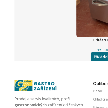
Fritéza
15 00
Přidat do
Oblíbe
Bazar
Prodej a servis kvalitních, profi
Chladící a
gastronomických zařízení
od českých
Kávovary