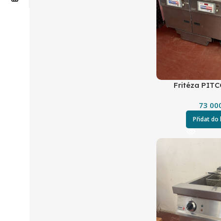
Fritéza PIT
73 00
Přidat do