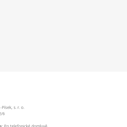
ísek, s. r. o.
2/6
a:
Po telefonické domluvě