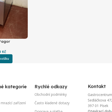
 Fagor
0
Kč
 košíku
Kontakt
né kategorie
Rychlé odkazy
Obchodní podmínky
Gastrocentrum-P
Sedláčkova 47
 mrazící zařízení
Často kladené dotazy
397 01 Písek
Otevírací dob
Doprava a platba