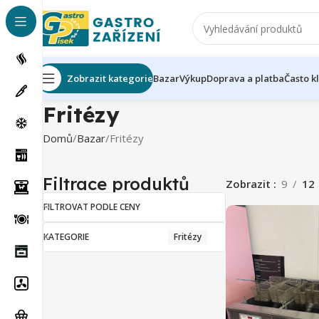
Zobrazit kategorie
Bazar
Výkup
Doprava a platba
Často k
Fritézy
Domů
Bazar
Fritézy
Filtrace produktů
Zobrazit
9
12
FILTROVAT PODLE CENY
KATEGORIE
Fritézy